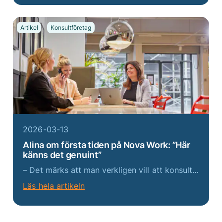
Artikel
Konsultföretag
2026-03-13
Alina om första tiden på Nova Work: ”Här
känns det genuint”
– Det märks att man verkligen vill att konsulterna ska trivas här. Det finns en tydlig vilja att alla ska känna sig delaktiga i att bygga bolaget tillsammans, säger Alina. Hon beskriver Nova Work som ett företag där relationerna står i centrum. Att vara...
Läs hela artikeln