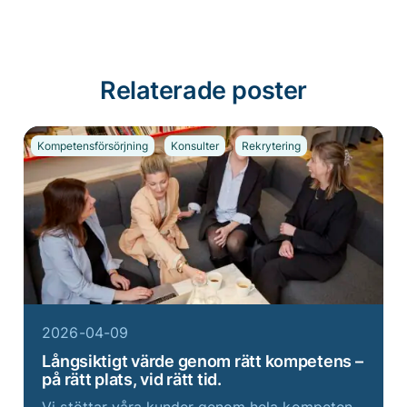
Relaterade poster
Kompetensförsörjning
Konsulter
Rekrytering
2026-04-09
Långsiktigt värde genom rätt kompetens –
på rätt plats, vid rätt tid.
Vi stöttar våra kunder genom hela kompetensresan – från träffsäkra rekryteringar och flexibla konsultlösningar till strategiskt Talent Acquisition-arbete som bygger starka och hållbara organisationer. För oss handlar det inte bara om att tillsätta en ro...