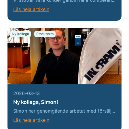
Läs hela artikeln
Ny kollega
Stockholm
2026-03-13
Ny kollega, Simon!
Simon har genomgående arbetat med försäljning och kundservice i sin yrkeskarriär. Han har senast arbetat som B2B-säljare på 3 där han ansvarat för hela säljprocessen, från första kontakt till affär för både nya och befintliga kunder. Med ett starkt driv...
Läs hela artikeln