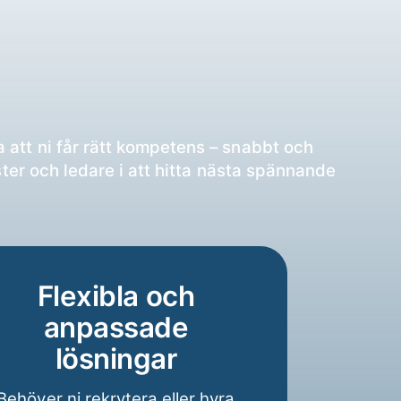
 att ni får rätt kompetens – snabbt och
ister och ledare i att hitta nästa spännande
Flexibla och
anpassade
lösningar
Behöver ni rekrytera eller hyra