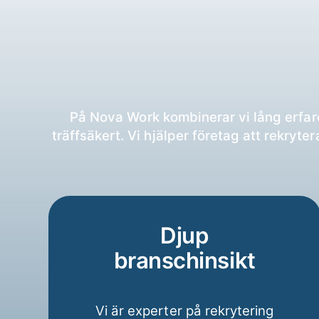
På Nova Work kombinerar vi lång erfare
träffsäkert. Vi hjälper företag att rekryte
Djup
branschinsikt
Vi är experter på rekrytering