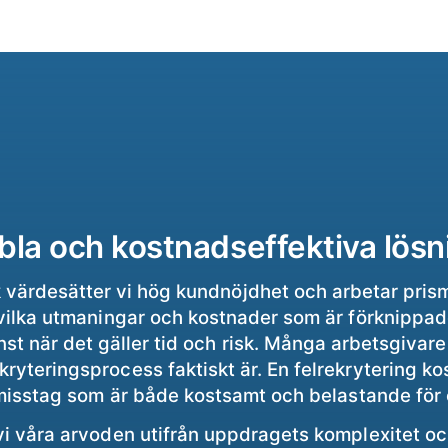
ibla och kostnadseffektiva lösn
värdesätter vi hög kundnöjdhet och arbetar pri
 vilka utmaningar och kostnader som är förknippad
nst när det gäller tid och risk. Många arbetsgivar
ryteringsprocess faktiskt är. En felrekrytering ko
 misstag som är både kostsamt och belastande för
vi våra arvoden utifrån uppdragets komplexitet oc