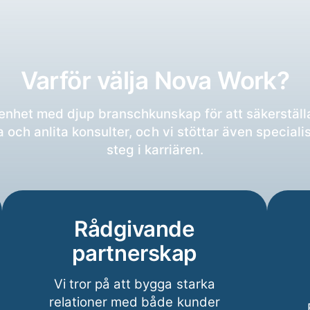
Varför välja Nova Work?
nhet med djup branschkunskap för att säkerställa
ra och anlita konsulter, och vi stöttar även special
steg i karriären.
Rådgivande
partnerskap
Vi tror på att bygga starka
relationer med både kunder