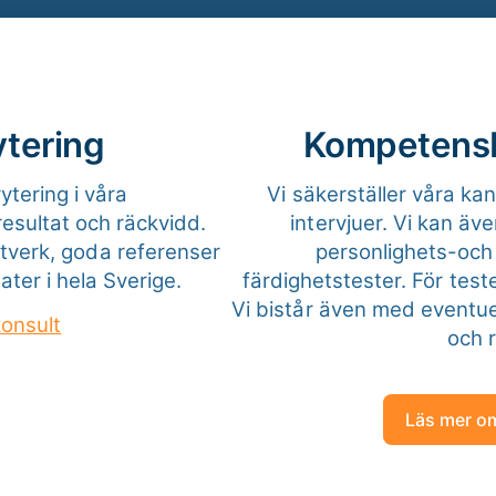
tering
Kompetensb
tering i våra
Vi säkerställer våra 
resultat och räckvidd.
intervjuer. Vi kan äv
tverk, goda referenser
personlighets-och
ter i hela Sverige.
färdighetstester. För tes
Vi bistår även med eventue
konsult
och 
Läs mer om