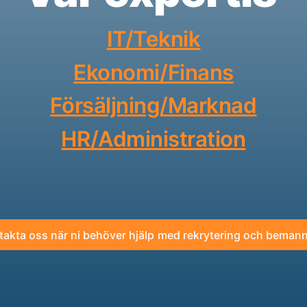
IT/Teknik
Ekonomi/Finans
Försäljning/Marknad
HR/Administration
takta oss när ni behöver hjälp med rekrytering och bemann