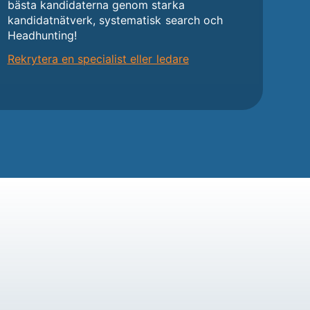
bästa kandidaterna genom starka
kandidatnätverk, systematisk search och
Headhunting!
Rekrytera en specialist eller ledare