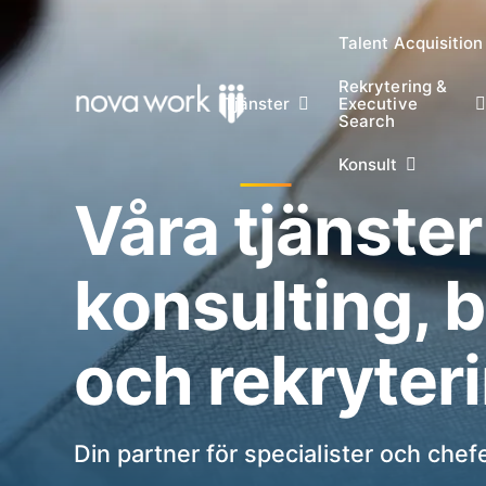
Talent Acquisition
Rekrytering &
Tjänster
Executive
Search
Konsult
Våra tjänste
konsulting,
och rekryter
Din partner för specialister och chefe