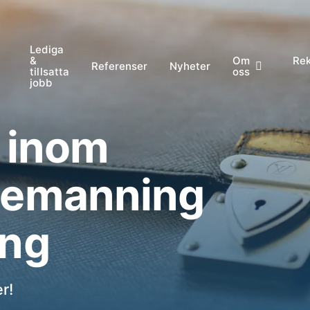
Lediga
&
Om
Rek
Referenser
Nyheter
tillsatta
oss
jobb
r inom
 bemanning
ing
r!