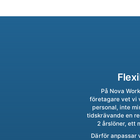
Flex
På Nova Work 
företagare vet vi
personal, inte mi
tidskrävande en rek
2 årslöner, ett
Därför anpassar 