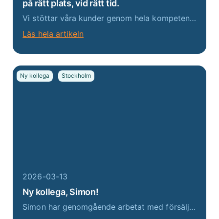
på rätt plats, vid rätt tid.
Vi stöttar våra kunder genom hela kompetensresan – från träffsäkra rekryteringar och flexibla konsultlösningar till strategiskt Talent Acquisition-arbete som bygger starka och hållbara organisationer. För oss handlar det inte bara om att tillsätta en ro...
Läs hela artikeln
Ny kollega
Stockholm
2026-03-13
Ny kollega, Simon!
Simon har genomgående arbetat med försäljning och kundservice i sin yrkeskarriär. Han har senast arbetat som B2B-säljare på 3 där han ansvarat för hela säljprocessen, från första kontakt till affär för både nya och befintliga kunder. Med ett starkt driv...