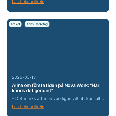
Läs hela artikeln
Artikel
Konsultföretag
2026-03-13
Alina om första tiden på Nova Work: ”Här
känns det genuint”
– Det märks att man verkligen vill att konsulterna ska trivas här. Det finns en tydlig vilja att alla ska känna sig delaktiga i att bygga bolaget tillsammans, säger Alina. Hon beskriver Nova Work som ett företag där relationerna står i centrum. Att vara...
Läs hela artikeln